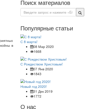
Поиск материалов
Популярные статьи
риятных
С 8 марта!
окойны в
08 Мар 2020
1668
С Рождеством Христовым!
07 Янв 2020
1843
Новый год 2020!
31 Дек 2019
1772
О нас