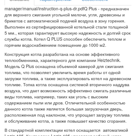
manager/manual/instruction-q-plus-dr.pdfQ Plus - предназначен
для верхнего сжигания угольной мелочи, угля, древесины и
брикетов с автоматической подачей воздуха в зону горения.
Выполнен из сертифицированной котельной стали толщиной
5 мм., которая гарантирует высокую надежность и долгий срок
службы котла. Котел Q PLUS способен обеспечить теплом и
горячим водоснабжением помещение до 1000 м2.
Конструкция котла разработана на основе эффективного
теплообменника, характерного для компании Heiztechnik.
Модель Q Plus оснащена объемной камерой для сжигания
топлива, что позволяет увеличить время работы от одной
загрузки топлива, а также эксплуатировать котел на древесном
топливе. Топка котла оснащена системой вторичного наддува
воздуха, что дает возможность эффективно сжигать различные
виды топлива, например, таких как уголь с высоким
содержанием пыли или дров. Отличительной особенностью
данного котла также является большая загрузочная дверь,
расположенная под наклоном, что упрощает загрузку топлива
и обслуживание котла, а также повышает качество сгорания.
В стандартной комплектации котел оснащается автоматикой
Logic-105. Контроллер Logic-105 управляет работой котла,