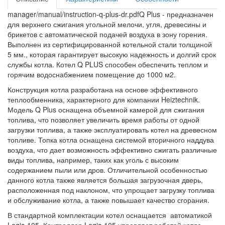
manager/manual/instruction-q-plus-dr.pdfQ Plus - предназначен
для верхнего сжигания угольной мелочи, угля, древесины и
брикетов с автоматической подачей воздуха в зону горения.
Выполнен из сертифицированной котельной стали толщиной
5 мм., которая гарантирует высокую надежность и долгий срок
службы котла. Котел Q PLUS способен обеспечить теплом и
горячим водоснабжением помещение до 1000 м2.
Конструкция котла разработана на основе эффективного
теплообменника, характерного для компании Heiztechnik.
Модель Q Plus оснащена объемной камерой для сжигания
топлива, что позволяет увеличить время работы от одной
загрузки топлива, а также эксплуатировать котел на древесном
топливе. Топка котла оснащена системой вторичного наддува
воздуха, что дает возможность эффективно сжигать различные
виды топлива, например, таких как уголь с высоким
содержанием пыли или дров. Отличительной особенностью
данного котла также является большая загрузочная дверь,
расположенная под наклоном, что упрощает загрузку топлива
и обслуживание котла, а также повышает качество сгорания.
В стандартной комплектации котел оснащается автоматикой
Logic-105. Контроллер Logic-105 управляет работой котла,