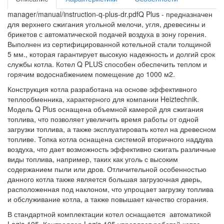
manager/manual/instruction-q-plus-dr.pdfQ Plus - предназначен
для верхнего сжигания угольной мелочи, угля, древесины и
брикетов с автоматической подачей воздуха в зону горения.
Выполнен из сертифицированной котельной стали толщиной
5 мм., которая гарантирует высокую надежность и долгий срок
службы котла. Котел Q PLUS способен обеспечить теплом и
горячим водоснабжением помещение до 1000 м2.
Конструкция котла разработана на основе эффективного
теплообменника, характерного для компании Heiztechnik.
Модель Q Plus оснащена объемной камерой для сжигания
топлива, что позволяет увеличить время работы от одной
загрузки топлива, а также эксплуатировать котел на древесном
топливе. Топка котла оснащена системой вторичного наддува
воздуха, что дает возможность эффективно сжигать различные
виды топлива, например, таких как уголь с высоким
содержанием пыли или дров. Отличительной особенностью
данного котла также является большая загрузочная дверь,
расположенная под наклоном, что упрощает загрузку топлива
и обслуживание котла, а также повышает качество сгорания.
В стандартной комплектации котел оснащается автоматикой
Logic-105. Контроллер Logic-105 управляет работой котла,