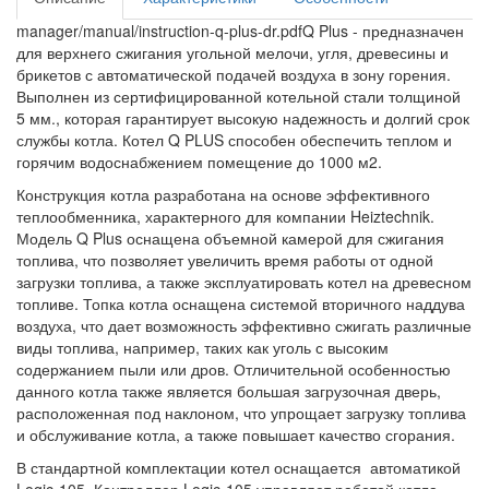
manager/manual/instruction-q-plus-dr.pdfQ Plus - предназначен
для верхнего сжигания угольной мелочи, угля, древесины и
брикетов с автоматической подачей воздуха в зону горения.
Выполнен из сертифицированной котельной стали толщиной
5 мм., которая гарантирует высокую надежность и долгий срок
службы котла. Котел Q PLUS способен обеспечить теплом и
горячим водоснабжением помещение до 1000 м2.
Конструкция котла разработана на основе эффективного
теплообменника, характерного для компании Heiztechnik.
Модель Q Plus оснащена объемной камерой для сжигания
топлива, что позволяет увеличить время работы от одной
загрузки топлива, а также эксплуатировать котел на древесном
топливе. Топка котла оснащена системой вторичного наддува
воздуха, что дает возможность эффективно сжигать различные
виды топлива, например, таких как уголь с высоким
содержанием пыли или дров. Отличительной особенностью
данного котла также является большая загрузочная дверь,
расположенная под наклоном, что упрощает загрузку топлива
и обслуживание котла, а также повышает качество сгорания.
В стандартной комплектации котел оснащается автоматикой
Logic-105. Контроллер Logic-105 управляет работой котла,