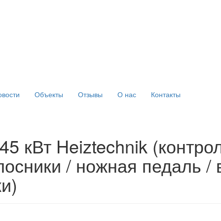
овости
Объекты
Отзывы
О нас
Контакты
45 кВт Heiztechnik (контро
осники / ножная педаль / 
и)