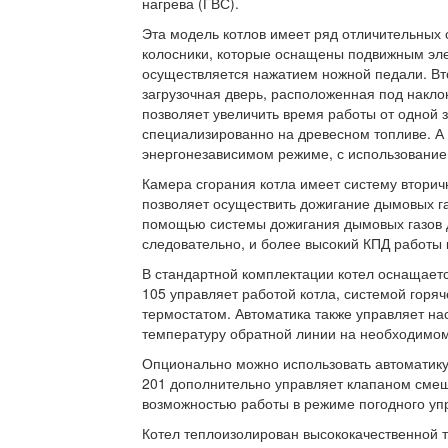
нагрева (ГВС).
Эта модель котлов имеет ряд отличительных
колосники, которые оснащены подвижным эле
осуществляется нажатием ножной педали. Вт
загрузочная дверь, расположенная под накло
позволяет увеличить время работы от одной з
специализированно на древесном топливе. А 
энергонезависимом режиме, с использование
Камера сгорания котла имеет систему вторичн
позволяет осуществить дожигание дымовых га
помощью системы дожигания дымовых газов до
следовательно, и более высокий КПД работы 
В стандартной комплектации котел оснащаетс
105 управляет работой котла, системой горя
термостатом. Автоматика также управляет на
температуру обратной линии на необходимо
Опционально можно использовать автоматику L
201 дополнительно управляет клапаном смеш
возможностью работы в режиме погодного уп
Котел теплоизолирован высококачественной 