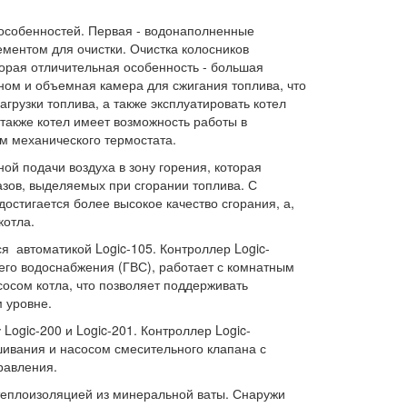
 особенностей. Первая - водонаполненные
ментом для очистки. Очистка колосников
орая отличительная особенность - большая
ном и объемная камера для сжигания топлива, что
агрузки топлива, а также эксплуатировать котел
также котел имеет возможность работы в
м механического термостата.
ой подачи воздуха в зону горения, которая
зов, выделяемых при сгорании топлива. С
стигается более высокое качество сгорания, а,
котла.
я автоматикой Logic-105. Контроллер Logic-
чего водоснабжения (ГВС), работает с комнатным
сосом котла, что позволяет поддерживать
м уровне.
ogic-200 и Logic-201. Контроллер Logic-
ивания и насосом смесительного клапана с
равления.
теплоизоляцией из минеральной ваты. Снаружи