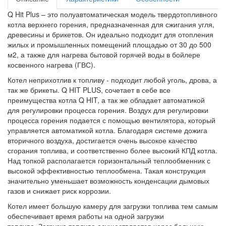
Q Hit Plus – это полуавтоматическая модель твердотопливного
котла верхнего горения, предназначенная для сжигания угля,
древесины и брикетов. Он идеально подходит для отопления
жилых и промышленных помещений площадью от 30 до 500
м2, а также для нагрева бытовой горячей воды в бойлере
косвенного нагрева (ГВС).
Котел неприхотлив к топливу - подходит любой уголь, дрова, а
так же брикеты. Q HIT PLUS, сочетает в себе все
преимущества котла Q HIT, а так же обладает автоматикой
для регулировки процесса горения. Воздух для регулировки
процесса горения подается с помощью вентилятора, который
управляется автоматикой котла. Благодаря системе дожига
вторичного воздуха, достигается очень высокое качество
сгорания топлива, и соответственно более высокий КПД котла.
Над топкой располагается горизонтальный теплообменник с
высокой эффективностью теплообмена. Такая конструкция
значительно уменьшает возможность конденсации дымовых
газов и снижает риск коррозии.
Котел имеет большую камеру для загрузки топлива тем самым
обеспечивает время работы на одной загрузки
топлива. Загрузка топлива осуществляется через большую