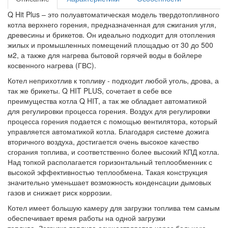
Q Hit Plus – это полуавтоматическая модель твердотопливного
котла верхнего горения, предназначенная для сжигания угля,
древесины и брикетов. Он идеально подходит для отопления
жилых и промышленных помещений площадью от 30 до 500
м2, а также для нагрева бытовой горячей воды в бойлере
косвенного нагрева (ГВС).
Котел неприхотлив к топливу - подходит любой уголь, дрова, а
так же брикеты. Q HIT PLUS, сочетает в себе все
преимущества котла Q HIT, а так же обладает автоматикой
для регулировки процесса горения. Воздух для регулировки
процесса горения подается с помощью вентилятора, который
управляется автоматикой котла. Благодаря системе дожига
вторичного воздуха, достигается очень высокое качество
сгорания топлива, и соответственно более высокий КПД котла.
Над топкой располагается горизонтальный теплообменник с
высокой эффективностью теплообмена. Такая конструкция
значительно уменьшает возможность конденсации дымовых
газов и снижает риск коррозии.
Котел имеет большую камеру для загрузки топлива тем самым
обеспечивает время работы на одной загрузки
топлива. Загрузка топлива осуществляется через большую