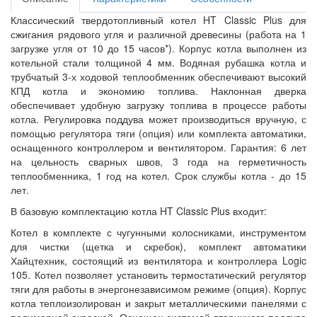
Классический твердотопливный котел HT Classic Plus для
сжигания рядового угля и различной древесины (работа на 1
загрузке угля от 10 до 15 часов*). Корпус котла выполнен из
котельной стали толщиной 4 мм. Водяная рубашка котла и
трубчатый 3-х ходовой теплообменник обеспечивают высокий
КПД котла и экономию топлива. Наклонная дверка
обеспечивает удобную загрузку топлива в процессе работы
котла. Регулировка поддува может производиться вручную, с
помощью регулятора тяги (опция) или комплекта автоматики,
оснащенного контроллером и вентилятором. Гарантия: 6 лет
на цельность сварных швов, 3 года на герметичность
теплообменника, 1 год на котел. Срок службы котла - до 15
лет.
В базовую комплектацию котла HT Classic Plus входит:
Котел в комплекте с чугунными колосниками, инструментом
для чистки (щетка и скребок), комплект автоматики
Хайцтехник, состоящий из вентилятора и контроллера Logic
105. Котел позволяет установить термостатический регулятор
тяги для работы в энергонезависимом режиме (опция). Корпус
котла теплоизолирован и закрыт металлическими панелями с
полимерной окраской. Оснащен системой вторичного поддува