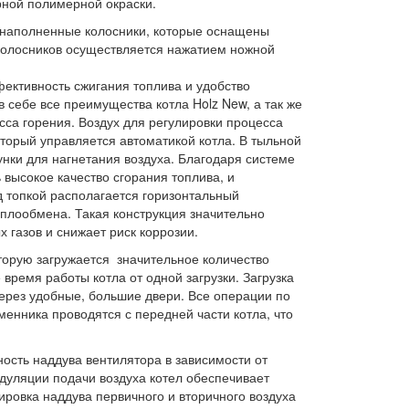
ной полимерной окраски.
наполненные колосники, которые оснащены
колосников осуществляется нажатием ножной
ективность сжигания топлива и удобство
в себе все преимущества котла Holz New, а так же
сса горения. Воздух для регулировки процесса
торый управляется автоматикой котла. В тыльной
нки для нагнетания воздуха. Благодаря системе
 высокое качество сгорания топлива, и
д топкой располагается горизонтальный
плообмена. Такая конструкция значительно
газов и снижает риск коррозии.
торую загружается значительное количество
 время работы котла от одной загрузки. Загрузка
через удобные, большие двери. Все операции по
енника проводятся с передней части котла, что
ность наддува вентилятора в зависимости от
дуляции подачи воздуха котел обеспечивает
ровка наддува первичного и вторичного воздуха