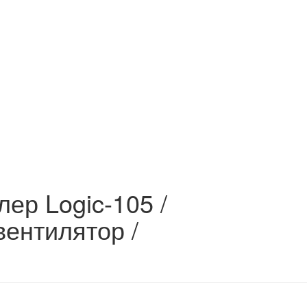
лер Logic-105 /
вентилятор /