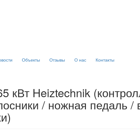
овости
Объекты
Отзывы
О нас
Контакты
5 кВт Heiztechnik (контрол
осники / ножная педаль / 
и)