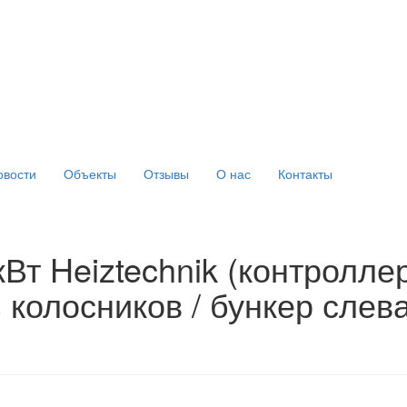
овости
Объекты
Отзывы
О нас
Контакты
Вт Heiztechnik (контроллер
з колосников / бункер слев