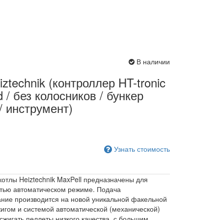
В наличии
ztechnik (контроллер HT-tronic
d / без колосников / бункер
/ инструмент)
Узнать стоимость
тлы Heiztechnik MaxPell предназначены для
стью автоматическом режиме. Подача
ание производится на новой уникальной факельной
игом и системой автоматической (механической)
 сжигать пеллеты низкого качества, с большим