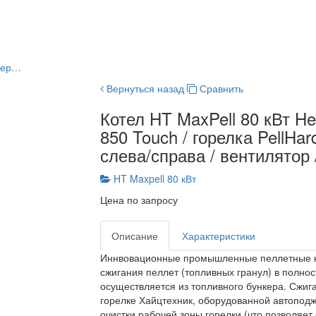
ллер…
Вернуться назад
Сравнить
Котел HT MaxPell 80 кВт Hei
850 Touch / горелка PellHar
слева/справа / вентилятор 
HT Maxpell 80 кВт
Цена по запросу
Описание
Характеристики
Иннвовационные промышленные пеллетные ко
сжигания пеллет (топливных гранул) в полно
осуществляется из топливного бункера. Сжиг
горелке Хайцтехник, оборудованной автоподж
очистки рабочей зоны горелки (что позволяет