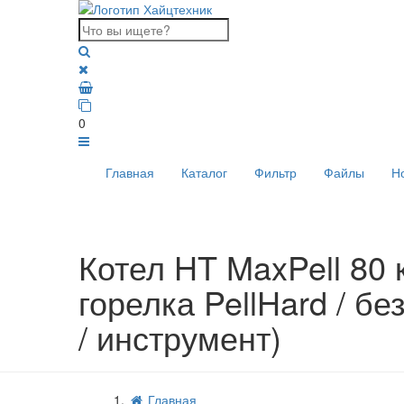
0
Главная
Каталог
Фильтр
Файлы
Н
Котел HT MaxPell 80 к
горелка PellHard / бе
/ инструмент)
Главная