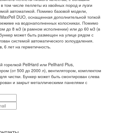
 том числе пеллеты из хвойных пород и лузги
симой автоматикой. Помимо базовой модели,
 MaxPell DUO, оснащенная дополнительной топкой
м режиме на водонаполненных колосниках. Помимо
ом до 8 м3 (в рамном исполнении) или до 60 м3 (в
 бункер может быть размещен на улице рядом с
ктован системой автоматического золоудаления.
, 6 лет на герметичность.
 горелкой PellHard или Pellhard Plus,
ром (от 500 до 2000 л), вентилятором, комплектом
для чистки. Бункер может быть смонтирован слева
лирован и закрыт металлическими панелями с
онтакты