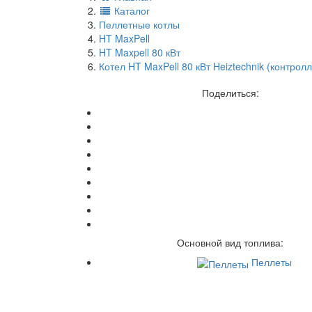
Каталог
Пеллетные котлы
HT MaxPell
HT Maxpell 80 кВт
Котел HT MaxPell 80 кВт Heiztechnik (контро
Поделиться:
Основной вид топлива:
Пеллеты