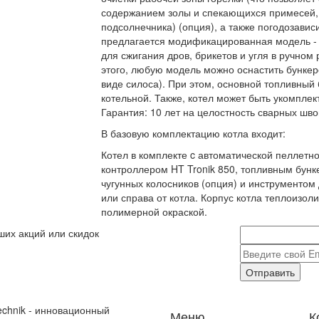
содержанием золы и спекающихся примесей, в
подсолнечника) (опция), а также погодозави
предлагается модификацированная модель -
для сжигания дров, брикетов и угля в ручно
этого, любую модель можно оснастить бункер
виде силоса). При этом, основной топливный
котельной. Также, котел может быть укомпле
Гарантия: 10 лет на целостность сварных швов
В базовую комплектацию котла входит:
Котел в комплекте c автоматической пеллетной
контроллером HT Tronik 850, топливным бунке
чугунных колосников (опция) и инструментом 
или справа от котла. Корпус котла теплоизо
полимерной окраской.
ших акций или скидок
Отправить
echnik - инновационный
Меню
К