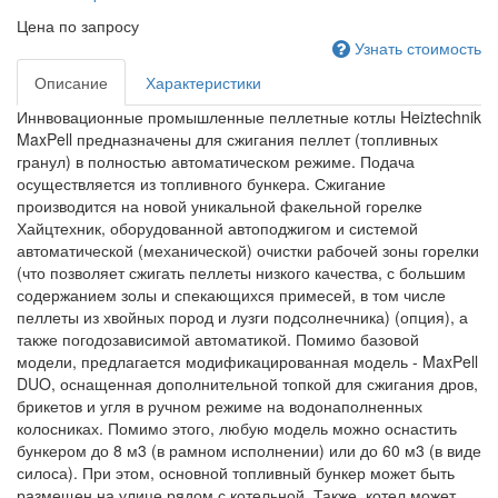
Цена по запросу
Узнать стоимость
Описание
Характеристики
Иннвовационные промышленные пеллетные котлы Heiztechnik
MaxPell предназначены для сжигания пеллет (топливных
гранул) в полностью автоматическом режиме. Подача
осуществляется из топливного бункера. Сжигание
производится на новой уникальной факельной горелке
Хайцтехник, оборудованной автоподжигом и системой
автоматической (механической) очистки рабочей зоны горелки
(что позволяет сжигать пеллеты низкого качества, с большим
содержанием золы и спекающихся примесей, в том числе
пеллеты из хвойных пород и лузги подсолнечника) (опция), а
также погодозависимой автоматикой. Помимо базовой
модели, предлагается модификацированная модель - MaxPell
DUO, оснащенная дополнительной топкой для сжигания дров,
брикетов и угля в ручном режиме на водонаполненных
колосниках. Помимо этого, любую модель можно оснастить
бункером до 8 м3 (в рамном исполнении) или до 60 м3 (в виде
силоса). При этом, основной топливный бункер может быть
размещен на улице рядом с котельной. Также, котел может