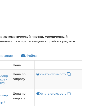
ма автоматической чистки, увеличенный
знакомится в прилагающемся прайсе в разделе
писание
Файлы
Цена
Цена по
Узнать стоимость
оллер
запросу
ков /
нт)
Цена по
Узнать стоимость
оллер
запросу
ор /