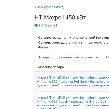
Вернуться назад
HT Maxpell 450 кВт
HT MaxPell
Со списком дополнительных опций
(систе
бункер, золоудаление и т.п.)
вы можете о
Файлы.
Товары
Технические параметры
О
Название товара
Котел HT MaxPell 450 кВт Heiztechnik (контр
HT-tronic 850 / горелка PellHard / без колосни
бункер слева/справа / вентилятор / инструме
Котел HT MaxPell 450 кВт Heiztechnik (контр
HT-tronic 850 Touch / горелка PellHard / без
колосников / бункер слева/справа / вентилят
инструмент)