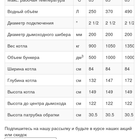
Водный объём
Л
250
370
490
Диаметр подключения
"
2 1/2
2 1/2
2 1/2
Диаметр дымоходного шибера
мм
200
200
200
Вес котла
кг
900
1050
1350
3
Объем бункера
дм
500
1000
1000
Ширина котла
см
84
84
84
Глубина котла
см
132
147
172
Высота котла
см
149
149
149
Высота до центра дымохода
см
122
122
122
Высота патрубка обратки
см
30.5
30.5
30.5
Подпишитесь на нашу рассылку и будьте в курсе наших акций
или скидок