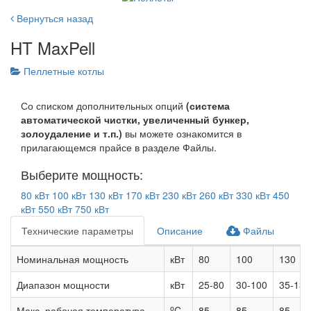
Вернуться назад
HT MaxPell
Пеллетные котлы
Со списком дополнительных опций
(система
автоматической чистки, увеличенный бункер,
золоудаление и т.п.)
вы можете ознакомится в
прилагающемся прайсе в разделе Файлы.
Выберите мощность:
80 кВт
100 кВт
130 кВт
170 кВт
230 кВт
260 кВт
330 кВт
450
кВт
550 кВт
750 кВт
Технические параметры
Описание
Файлы
Номинальная мощность
кВт
80
100
130
Диапазон мощности
кВт
25-80
30-100
35-130
o
Макс. рабочая температура
C
85
85
85