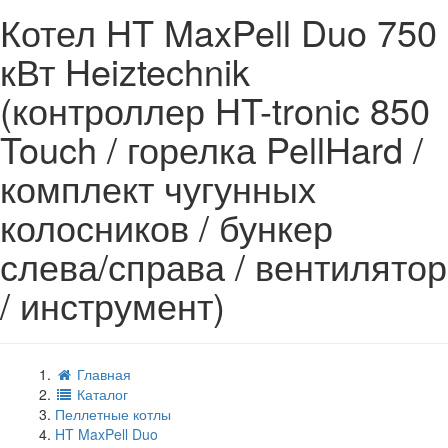
Котел HT MaxPell Duo 750
кВт Heiztechnik
(контроллер HT-tronic 850
Touch / горелка PellHard /
комплект чугунных
колосников / бункер
слева/справа / вентилятор
/ инструмент)
Главная
Каталог
Пеллетные котлы
HT MaxPell Duo