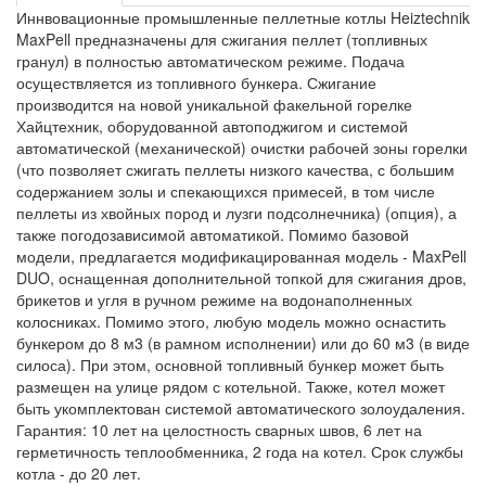
Иннвовационные промышленные пеллетные котлы Heiztechnik
MaxPell предназначены для сжигания пеллет (топливных
гранул) в полностью автоматическом режиме. Подача
осуществляется из топливного бункера. Сжигание
производится на новой уникальной факельной горелке
Хайцтехник, оборудованной автоподжигом и системой
автоматической (механической) очистки рабочей зоны горелки
(что позволяет сжигать пеллеты низкого качества, с большим
содержанием золы и спекающихся примесей, в том числе
пеллеты из хвойных пород и лузги подсолнечника) (опция), а
также погодозависимой автоматикой. Помимо базовой
модели, предлагается модификацированная модель - MaxPell
DUO, оснащенная дополнительной топкой для сжигания дров,
брикетов и угля в ручном режиме на водонаполненных
колосниках. Помимо этого, любую модель можно оснастить
бункером до 8 м3 (в рамном исполнении) или до 60 м3 (в виде
силоса). При этом, основной топливный бункер может быть
размещен на улице рядом с котельной. Также, котел может
быть укомплектован системой автоматического золоудаления.
Гарантия: 10 лет на целостность сварных швов, 6 лет на
герметичность теплообменника, 2 года на котел. Срок службы
котла - до 20 лет.