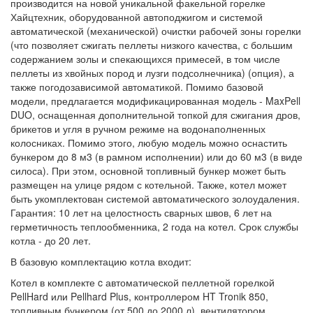
производится на новой уникальной факельной горелке
Хайцтехник, оборудованной автоподжигом и системой
автоматической (механической) очистки рабочей зоны горелки
(что позволяет сжигать пеллеты низкого качества, с большим
содержанием золы и спекающихся примесей, в том числе
пеллеты из хвойных пород и лузги подсолнечника) (опция), а
также погодозависимой автоматикой. Помимо базовой
модели, предлагается модификацированная модель - MaxPell
DUO, оснащенная дополнительной топкой для сжигания дров,
брикетов и угля в ручном режиме на водонаполненных
колосниках. Помимо этого, любую модель можно оснастить
бункером до 8 м3 (в рамном исполнении) или до 60 м3 (в виде
силоса). При этом, основной топливный бункер может быть
размещен на улице рядом с котельной. Также, котел может
быть укомплектован системой автоматического золоудаления.
Гарантия: 10 лет на целостность сварных швов, 6 лет на
герметичность теплообменника, 2 года на котел. Срок службы
котла - до 20 лет.
В базовую комплектацию котла входит:
Котел в комплекте c автоматической пеллетной горелкой
PellHard или Pellhard Plus, контроллером HT Tronik 850,
топливным бункером (от 500 до 2000 л), вентилятором,