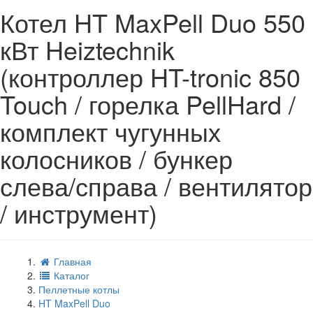
Котел HT MaxPell Duo 550
кВт Heiztechnik
(контроллер HT-tronic 850
Touch / горелка PellHard /
комплект чугунных
колосников / бункер
слева/справа / вентилятор
/ инструмент)
Главная
Каталог
Пеллетные котлы
HT MaxPell Duo