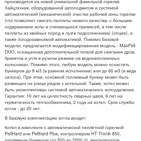
производится на новой уникальной факельной горелке
Хайцтехник, оборудованной автоподжигом и системой
автоматической (механической) очистки рабочей зоны горелки
(что позволяет сжигать пеллеты низкого качества, с большим
содержанием золы и спекающихся примесей, в том числе
пеллеты из хвойных пород и лузги подсолнечника) (опция), а
также погодозависимой автоматикой. Помимо базовой
модели, предлагается модификацированная модель - MaxPell
DUO, оснащенная дополнительной топкой для сжигания дров,
брикетов и угля в ручном режиме на водонаполненных
колосниках. Помимо этого, любую модель можно оснастить
бункером до 8 м3 (в рамном исполнении) или до 60 м3 (в виде
силоса). При этом, основной топливный бункер может быть
размещен на улице рядом с котельной. Также, котел может
быть укомплектован системой автоматического золоудаления.
Гарантия: 10 лет на целостность сварных швов, 6 лет на
герметичность теплообменника, 2 года на котел. Срок службы
котла - до 20 лет.
В базовую комплектацию котла входит:
Котел в комплекте c автоматической пеллетной горелкой
PellHard или Pellhard Plus, контроллером HT Tronik 850,
топливным бункером (от 500 до 2000 л), вентилятором,