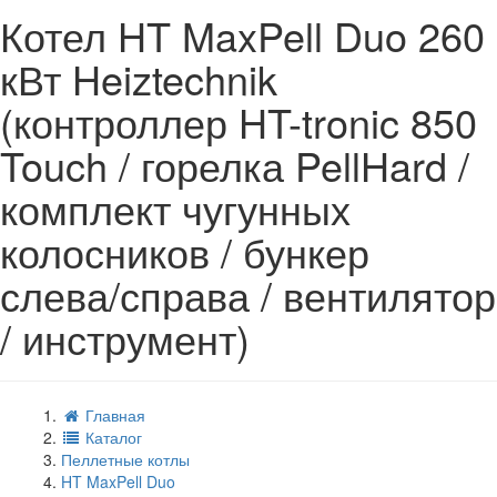
Котел HT MaxPell Duo 260
кВт Heiztechnik
(контроллер HT-tronic 850
Touch / горелка PellHard /
комплект чугунных
колосников / бункер
слева/справа / вентилятор
/ инструмент)
Главная
Каталог
Пеллетные котлы
HT MaxPell Duo