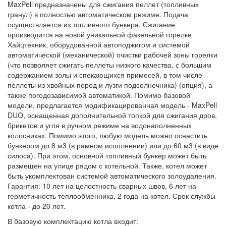
MaxPell предназначены для сжигания пеллет (топливных
гранул) в полностью автоматическом режиме. Подача
осуществляется из топливного бункера. Сжигание
производится на новой уникальной факельной горелке
Хайцтехник, оборудованной автоподжигом и системой
автоматической (механической) очистки рабочей зоны горелки
(что позволяет сжигать пеллеты низкого качества, с большим
содержанием золы и спекающихся примесей, в том числе
пеллеты из хвойных пород и лузги подсолнечника) (опция), а
также погодозависимой автоматикой. Помимо базовой
модели, предлагается модификацированная модель - MaxPell
DUO, оснащенная дополнительной топкой для сжигания дров,
брикетов и угля в ручном режиме на водонаполненных
колосниках. Помимо этого, любую модель можно оснастить
бункером до 8 м3 (в рамном исполнении) или до 60 м3 (в виде
силоса). При этом, основной топливный бункер может быть
размещен на улице рядом с котельной. Также, котел может
быть укомплектован системой автоматического золоудаления.
Гарантия: 10 лет на целостность сварных швов, 6 лет на
герметичность теплообменника, 2 года на котел. Срок службы
котла - до 20 лет.
В базовую комплектацию котла входит: