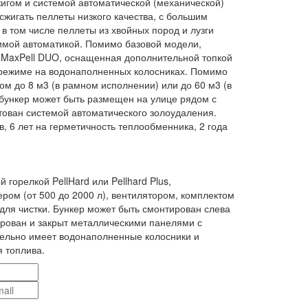
игом и системой автоматической (механической)
 сжигать пеллеты низкого качества, с большим
 том числе пеллеты из хвойных пород и лузги
симой автоматикой. Помимо базовой модели,
 MaxPell DUO, оснащенная дополнительной топкой
м режиме на водонаполненных колосниках. Помимо
ом до 8 м3 (в рамном исполнении) или до 60 м3 (в
 бункер может быть размещен на улице рядом с
ктован системой автоматического золоудаления.
в, 6 лет на герметичность теплообменника, 2 года
 горелкой PellHard или Pellhard Plus,
ром (от 500 до 2000 л), вентилятором, комплектом
для чистки. Бункер может быть смонтирован слева
лирован и закрыт металлическими панелями с
ельно имеет водонаполненные колосники и
 топлива.