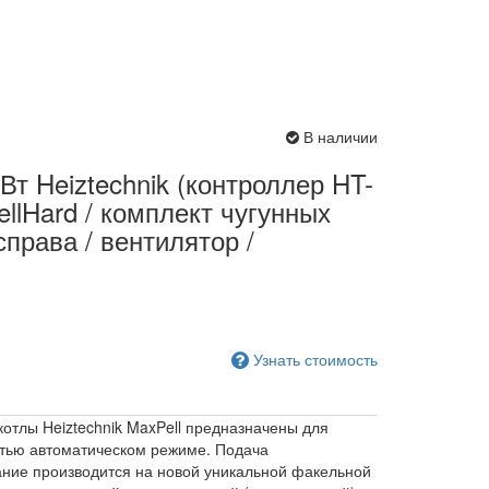
В наличии
Вт Heiztechnik (контроллер HT-
PellHard / комплект чугунных
справа / вентилятор /
Узнать стоимость
тлы Heiztechnik MaxPell предназначены для
стью автоматическом режиме. Подача
ание производится на новой уникальной факельной