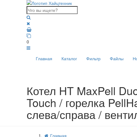
0
Главная
Каталог
Фильтр
Файлы
Н
Котел HT MaxPell Duo
Touch / горелка PellH
слева/справа / венти
Главная