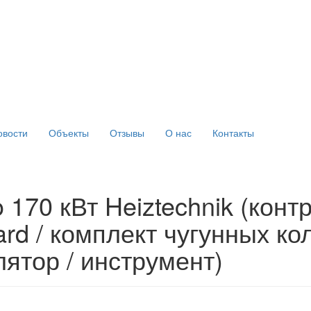
овости
Объекты
Отзывы
О нас
Контакты
 170 кВт Heiztechnik (конт
ard / комплект чугунных ко
лятор / инструмент)