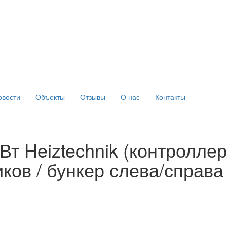
овости
Объекты
Отзывы
О нас
Контакты
Вт Heiztechnik (контроллер
иков / бункер слева/справа 