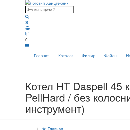
0
Главная
Каталог
Фильтр
Файлы
Н
Котел HT Daspell 45 к
PellHard / без колосн
инструмент)
Главная