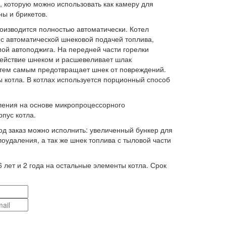
, которую можно использовать как камеру для
ны и брикетов.
роизводится полностью автоматически. Котел
с автоматической шнековой подачей топлива,
мой автоподжига. На передней части горелки
действие шнеком и расшевеливает шлак
, тем самым предотвращает шнек от повреждений.
 котла. В котлах используется порционный способ
ления на основе микропроцессорного
рпус котла.
д заказ можно исполнить: увеличенный бункер для
лоудаления, а так же шнек топлива с тыловой части
6 лет и 2 года на остальные элементы котла. Срок