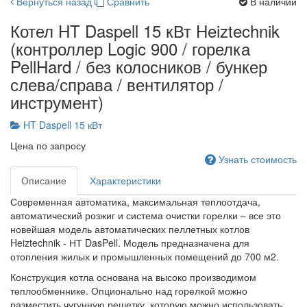
Вернуться назад
Сравнить
В наличии
Котел HT Daspell 15 кВт Heiztechnik
(контроллер Logic 900 / горелка
PellHard / без колосников / бункер
слева/справа / вентилятор /
инструмент)
HT Daspell 15 кВт
Цена по запросу
Узнать стоимость
Описание
Характеристики
Современная автоматика, максимальная теплоотдача,
автоматический розжиг и система очистки горелки – все это
новейшая модель автоматических пеллетных котлов
Heiztechnik - НТ DasPell. Модель предназначена для
отопления жилых и промышленных помещений до 700 м2.
Конструкция котла основана на высоко производимом
теплообменнике. Опционально над горелкой можно
разместить чугунную решетку, которую можно использовать