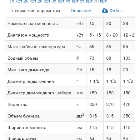
15 кВт
20 кВт
28 кВт
35 кВт
45 кВт
55 кВт
70 кВт
Технические параметры
Описание
Файлы
Номинальная мощность
кВт
15
20
28
Диапазон мощности
кВт
5 - 15
8 - 20
12 - 28
o
Макс. рабочая температура
C
85
85
85
Водный объём
Л
73
88
103
Мин. тяга дымохода
По
15
18
20
Диаметр подключения
"
1 1/2
1 1/2
1 1/2
Диаметр дымоходного шибера
мм
150
150
150
Вес котла
кг
350
370
470
3
Объем бункера
дм
315
315
350
Ширина комплекта
см
115
115
115
Ширина котла
см
54
54
54