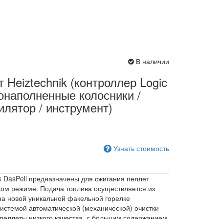
В наличии
т Heiztechnik (контроллер Logic
одонаполненные колосники /
илятор / инструмент)
Узнать стоимость
 DasPell предназначены для сжигания пеллет
ком режиме. Подача топлива осуществляется из
на новой уникальной факельной горелке
истемой автоматической (механической) очистки
 пеллеты низкого качества, с большим содержанием