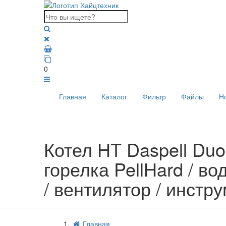
0
Главная
Каталог
Фильтр
Файлы
Н
Котел HT Daspell Duo 
горелка PellHard / в
/ вентилятор / инстр
Главная