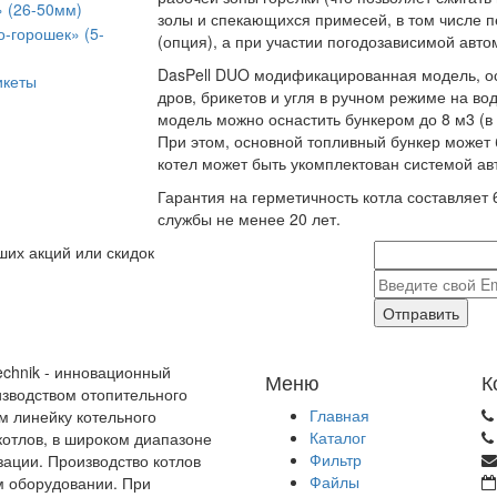
» (26-50мм)
золы и спекающихся примесей, в том числе п
о-горошек» (5-
(опция), а при участии погодозависимой авто
DasPell DUO модификацированная модель, о
икеты
дров, брикетов и угля в ручном режиме на в
модель можно оснастить бункером до 8 м3 (в 
При этом, основной топливный бункер может 
котел может быть укомплектован системой ав
Гарантия на герметичность котла составляет 
службы не менее 20 лет.
ших акций или скидок
Отправить
echnik - инновационный
Меню
К
зводством отопительного
Главная
м линейку котельного
Каталог
отлов, в широком диапазоне
Фильтр
зации. Производство котлов
Файлы
м оборудовании. При