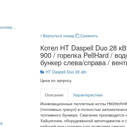
нтроллер…
Вернуться назад
Сравнить
Котел HT Daspell Duo 28 кВ
900 / горелка PellHard / в
бункер слева/справа / вент
HT Daspell Duo 28 кВт
Цена по запросу
Описание
Характеристики
Иннвовационные пеллетные котлы Heiztechnik
(топливных гранул) в полностью автоматичес
топливного бункера. Сжигание производится 
Хайцтехник, оборудованной автоподжигом и с
ой
рабочей зоны горелки (что позволяет сжигать