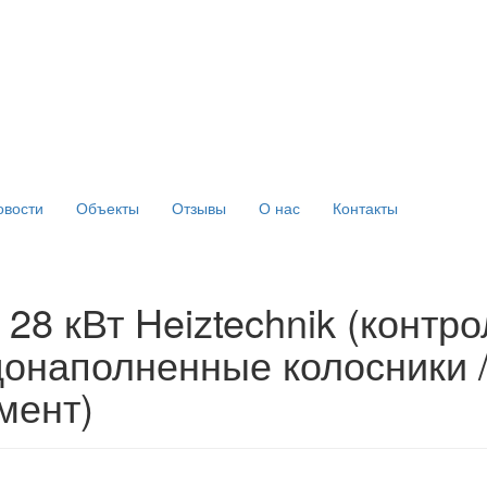
овости
Объекты
Отзывы
О нас
Контакты
28 кВт Heiztechnik (контро
одонаполненные колосники 
умент)