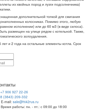
еллеты из хвойных пород и лузги подсолнечника)
матики.
снащенная дополнительной топкой для сжигания
одонаполненных колосниках. Помимо этого, любую
рамном исполнении) или до 60 м3 (в виде силоса).
быть размещен на улице рядом с котельной. Также,
томатического золоудаления.
6 лет и 2 года на остальные элементы котла. Срок
онтакты
+7 906 927 22-26
8 (3843) 209-332
E-mail:
sale@ht42rus.ru
Время работы: пн. - пт.: с 09:00 до 18:00