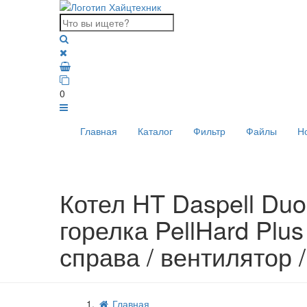
0
Главная
Каталог
Фильтр
Файлы
Н
Котел HT Daspell Duo 
горелка PellHard Plu
справа / вентилятор 
Главная