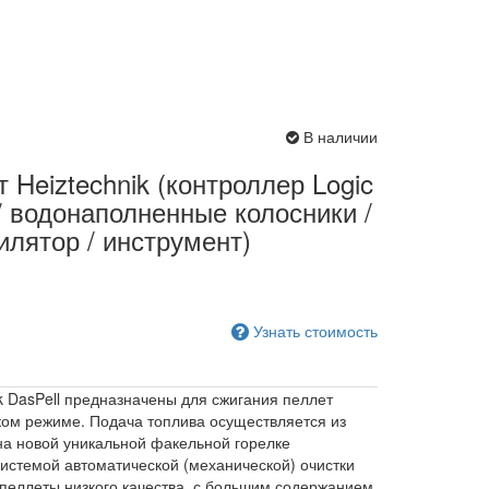
В наличии
т Heiztechnik (контроллер Logic
 / водонаполненные колосники /
илятор / инструмент)
Узнать стоимость
 DasPell предназначены для сжигания пеллет
ком режиме. Подача топлива осуществляется из
на новой уникальной факельной горелке
истемой автоматической (механической) очистки
 пеллеты низкого качества, с большим содержанием