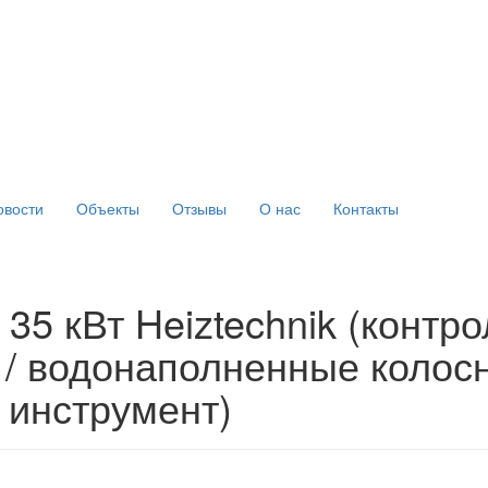
овости
Объекты
Отзывы
О нас
Контакты
35 кВт Heiztechnik (контро
s / водонаполненные колосн
/ инструмент)