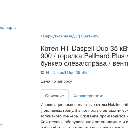
нтроллер…
Вернуться назад
Сравнить
Котел HT Daspell Duo 35 кВ
900 / горелка PellHard Plus
бункер слева/справа / вент
HT Daspell Duo 35 кВт
Цена по запросу
Описание
Характеристики
Иннвовационные пеллетные котлы Heiztechnik
(топливных гранул) в полностью автоматичес
топливного бункера. Сжигание производится 
Хайцтехник, оборудованной автоподжигом и с
ой
рабочей зоны горелки (что позволяет сжигать