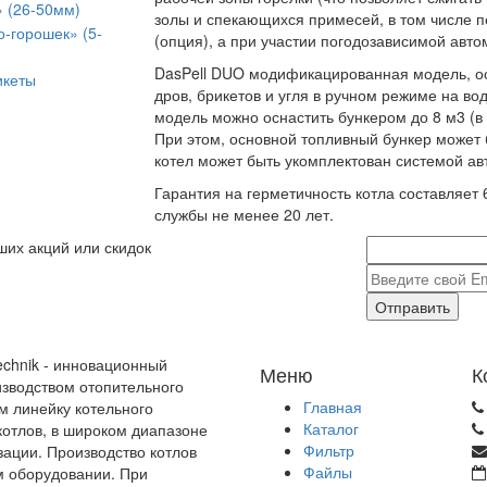
» (26-50мм)
золы и спекающихся примесей, в том числе п
о-горошек» (5-
(опция), а при участии погодозависимой авто
DasPell DUO модификацированная модель, о
икеты
дров, брикетов и угля в ручном режиме на в
модель можно оснастить бункером до 8 м3 (в 
При этом, основной топливный бункер может 
котел может быть укомплектован системой ав
Гарантия на герметичность котла составляет 
службы не менее 20 лет.
ших акций или скидок
Отправить
echnik - инновационный
Меню
К
зводством отопительного
Главная
м линейку котельного
Каталог
отлов, в широком диапазоне
Фильтр
зации. Производство котлов
Файлы
м оборудовании. При