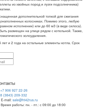
еллеты из хвойных пород и лузги подсолнечника)
матики.
снащенная дополнительной топкой для сжигания
одонаполненных колосниках. Помимо этого, любую
рамном исполнении) или до 60 м3 (в виде силоса).
быть размещен на улице рядом с котельной. Также,
томатического золоудаления.
6 лет и 2 года на остальные элементы котла. Срок
онтакты
+7 906 927 22-26
8 (3843) 209-332
E-mail:
sale@ht42rus.ru
Время работы: пн. - пт.: с 09:00 до 18:00