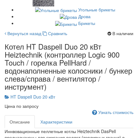
Угольные брикеты
Дрова
Брикеты
Вернуться назад
Сравнить
В наличии
Котел HT Daspell Duo 20 кВт
Heiztechnik (контроллер Logic 900
Touch / горелка PellHard /
водонаполненные колосники / бункер
слева/справа / вентилятор /
инструмент)
HT Daspell Duo 20 кВт
Цена по запросу
Узнать стоимость
Описание
Характеристики
Иннвовационные пеллетные котлы Heiztechnik DasPell
предназначены для сжигания пеллет (топливных гранул) в