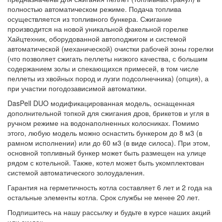
полностью автоматическом режиме. Подача топлива
осуществляется из топливного бункера. Сжигание
производится на новой уникальной факельной горелке
Хайцтехник, оборудованной автоподжигом и системой
автоматической (механической) очистки рабочей зоны горелки
(что позволяет сжигать пеллеты низкого качества, с большим
содержанием золы и спекающихся примесей, в том числе
пеллеты из хвойных пород и лузги подсолнечника) (опция), а
при участии погодозависимой автоматики.
DasPell DUO модификацированная модель, оснащенная
дополнительной топкой для сжигания дров, брикетов и угля в
ручном режиме на водонаполненных колосниках. Помимо
этого, любую модель можно оснастить бункером до 8 м3 (в
рамном исполнении) или до 60 м3 (в виде силоса). При этом,
основной топливный бункер может быть размещен на улице
рядом с котельной. Также, котел может быть укомплектован
системой автоматического золоудаления.
Гарантия на герметичность котла составляет 6 лет и 2 года на
остальные элементы котла. Срок службы не менее 20 лет.
Подпишитесь на нашу рассылку и будьте в курсе наших акций
или скидок