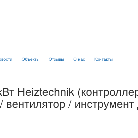
овости
Объекты
Отзывы
О нас
Контакты
кВт Heiztechnik (контроллер
/ вентилятор / инструмент 