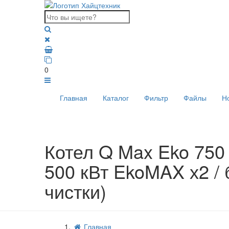
0
Главная
Каталог
Фильтр
Файлы
Н
Котел Q Max Eko 750 
500 кВт EkoMAX х2 / 
чистки)
Главная