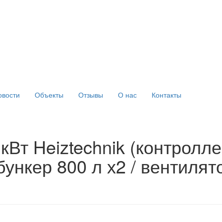
овости
Объекты
Отзывы
О нас
Контакты
кВт Heiztechnik (контролле
бункер 800 л х2 / вентилят