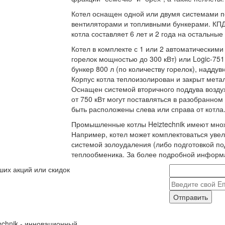
Котел оснащен одной или двумя системами п
вентиляторами и топливными бункерами. КПД 
котла составляет 6 лет и 2 года на остальны
Котел в комплекте с 1 или 2 автоматическими
горелок мощностью до 300 кВт) или Logic-75
бункер 800 л (по количеству горелок), наддув
Корпус котла теплоизолирован и закрыт мета
Оснащен системой вторичного поддува возду
от 750 кВт могут поставляться в разобранно
быть расположены слева или справа от котла
Промышленные котлы Heiztechnik имеют множ
Например, котел может комплектоваться уве
системой золоудаления (либо подготовкой по
теплообменика. За более подробной информ
ших акций или скидок
Отправить
echnik - инновационный