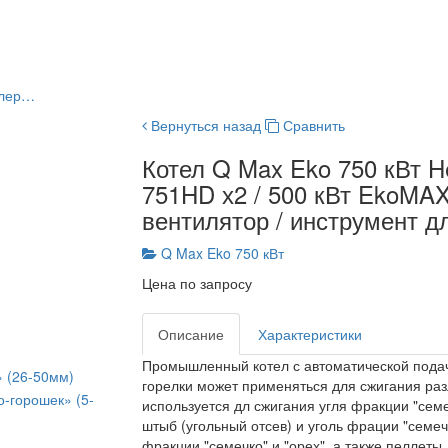
ллер…
Вернуться назад
Сравнить
Котел Q Max Eko 750 кВт He
751HD х2 / 500 кВт EkoMAX 
вентилятор / инструмент дл
Q Max Eko 750 кВт
Цена по запросу
Описание
Характеристики
Промышленный котел с автоматической подач
» (26-50мм)
горелки может применяться для сжигания раз
о-горошек» (5-
используется дл сжигания угля фракции "семе
штыб (угольный отсев) и уголь фрации "семеч
фракции "семечко" и "орех", а также пеллеты.