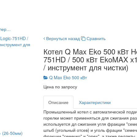
ллер…
Вернуться назад
Сравнить
Котел Q Max Eko 500 кВт He
751HD / 500 кВт EkoMAX х1 
/ инструмент для чистки)
Q Max Eko 500 кВт
Цена по запросу
Описание
Характеристики
Промышленный котел с автоматической подач
горелки может применяться для сжигания раз
используется дл сжигания угля фракции "семе
штыб (угольный отсев) и уголь фрации "семеч
» (26-50мм)
фракции "семечко" и "орех", а также пеллеты.