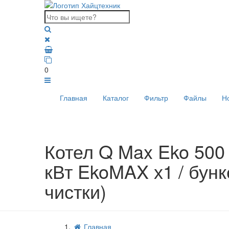
0
Главная
Каталог
Фильтр
Файлы
Н
Котел Q Max Eko 500 
кВт EkoMAX х1 / бунк
чистки)
Главная