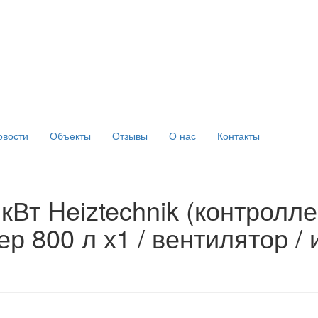
овости
Объекты
Отзывы
О нас
Контакты
кВт Heiztechnik (контролле
ер 800 л х1 / вентилятор /