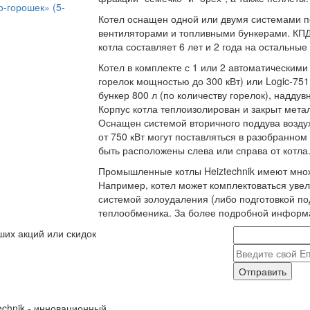
о-горошек» (5-
Котел оснащен одной или двумя системами п
вентиляторами и топливными бункерами. КПД 
котла составляет 6 лет и 2 года на остальны
Котел в комплекте с 1 или 2 автоматическими
горелок мощностью до 300 кВт) или Logic-75
бункер 800 л (по количеству горелок), наддув
Корпус котла теплоизолирован и закрыт мета
Оснащен системой вторичного поддува возду
от 750 кВт могут поставляться в разобранно
быть расположены слева или справа от котла
Промышленные котлы Heiztechnik имеют множ
Например, котел может комплектоваться уве
системой золоудаления (либо подготовкой по
теплообменика. За более подробной информ
ших акций или скидок
Отправить
echnik - инновационный