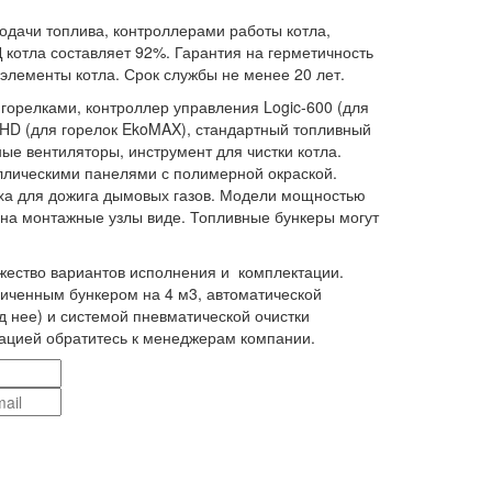
одачи топлива, контроллерами работы котла,
котла составляет 92%. Гарантия на герметичность
е элементы котла. Срок службы не менее 20 лет.
 горелками, контроллер управления Logic-600 (для
1HD (для горелок EkoMAX), стандартный топливный
ные вентиляторы, инструмент для чистки котла.
ллическими панелями с полимерной окраской.
ха для дожига дымовых газов. Модели мощностью
м на монтажные узлы виде. Топливные бункеры могут
.
ество вариантов исполнения и комплектации.
личенным бункером на 4 м3, автоматической
д нее) и системой пневматической очистки
ацией обратитесь к менеджерам компании.