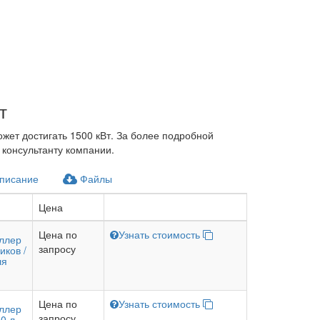
т
жет достигать 1500 кВт. За более подробной
консультанту компании.
писание
Файлы
Цена
Цена по
Узнать стоимость
оллер
запросу
иков /
ля
Цена по
Узнать стоимость
оллер
запросу
0 л