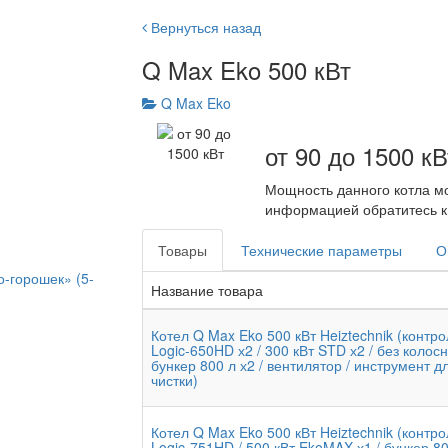
Вернуться назад
Q Max Eko 500 кВт
Q Max Eko
от 90 до 1500 кВ
Мощность данного котла мо
информацией обратитесь к 
Товары
Технические параметры
О
о-горошек» (5-
Название товара
Котел Q Max Eko 500 кВт Heiztechnik (контр
Logic-650HD х2 / 300 кВт STD х2 / без колосн
бункер 800 л х2 / вентилятор / инструмент д
чистки)
Котел Q Max Eko 500 кВт Heiztechnik (контр
Logic-751HD / 500 кВт EkoMAX х1 / бункер 80