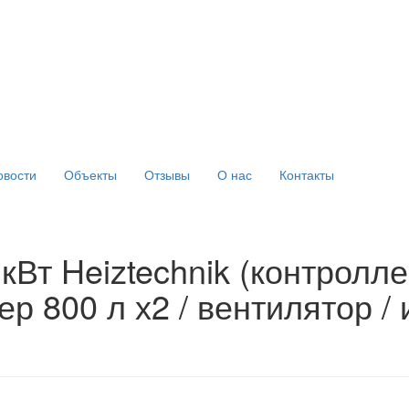
овости
Объекты
Отзывы
О нас
Контакты
кВт Heiztechnik (контролле
ер 800 л х2 / вентилятор /