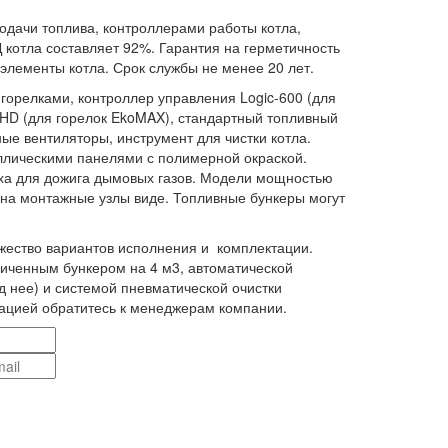
одачи топлива, контроллерами работы котла,
котла составляет 92%. Гарантия на герметичность
е элементы котла. Срок службы не менее 20 лет.
 горелками, контроллер управления Logic-600 (для
1HD (для горелок EkoMAX), стандартный топливный
ные вентиляторы, инструмент для чистки котла.
ллическими панелями с полимерной окраской.
ха для дожига дымовых газов. Модели мощностью
м на монтажные узлы виде. Топливные бункеры могут
.
ество вариантов исполнения и комплектации.
личенным бункером на 4 м3, автоматической
д нее) и системой пневматической очистки
ацией обратитесь к менеджерам компании.