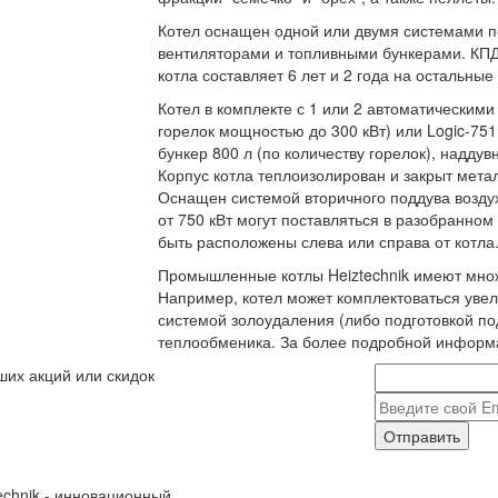
Котел оснащен одной или двумя системами п
вентиляторами и топливными бункерами. КПД 
котла составляет 6 лет и 2 года на остальны
Котел в комплекте с 1 или 2 автоматическими
горелок мощностью до 300 кВт) или Logic-75
бункер 800 л (по количеству горелок), наддув
Корпус котла теплоизолирован и закрыт мета
Оснащен системой вторичного поддува возду
от 750 кВт могут поставляться в разобранно
быть расположены слева или справа от котла
Промышленные котлы Heiztechnik имеют множ
Например, котел может комплектоваться уве
системой золоудаления (либо подготовкой по
теплообменика. За более подробной информ
ших акций или скидок
Отправить
echnik - инновационный