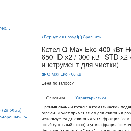
ллер…
Вернуться назад
Сравнить
Котел Q Max Eko 400 кВт He
650HD х2 / 300 кВт STD х2 /
инструмент для чистки)
Q Max Eko 400 кВт
Цена по запросу
Описание
Характеристики
Промышленный котел с автоматической подач
» (26-50мм)
горелки может применяться для сжигания раз
о-горошек» (5-
используется дл сжигания угля фракции "семе
штыб (угольный отсев) и уголь фрации "семеч
фракции "семечко" и "орех", а также пеллеты.