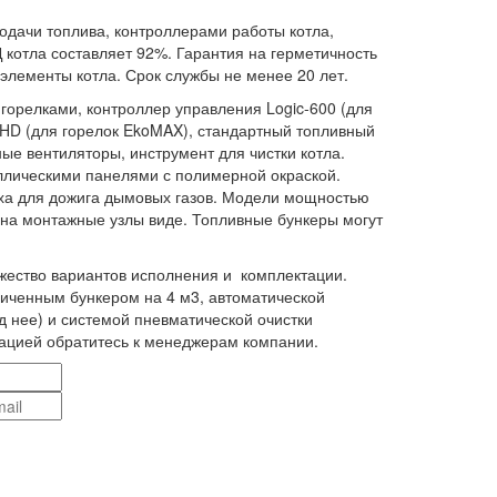
одачи топлива, контроллерами работы котла,
котла составляет 92%. Гарантия на герметичность
е элементы котла. Срок службы не менее 20 лет.
 горелками, контроллер управления Logic-600 (для
1HD (для горелок EkoMAX), стандартный топливный
ные вентиляторы, инструмент для чистки котла.
ллическими панелями с полимерной окраской.
ха для дожига дымовых газов. Модели мощностью
м на монтажные узлы виде. Топливные бункеры могут
.
ество вариантов исполнения и комплектации.
личенным бункером на 4 м3, автоматической
д нее) и системой пневматической очистки
ацией обратитесь к менеджерам компании.