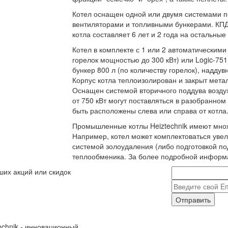
Котел оснащен одной или двумя системами п
вентиляторами и топливными бункерами. КПД 
котла составляет 6 лет и 2 года на остальны
Котел в комплекте с 1 или 2 автоматическими
горелок мощностью до 300 кВт) или Logic-75
бункер 800 л (по количеству горелок), наддув
Корпус котла теплоизолирован и закрыт мета
Оснащен системой вторичного поддува возду
от 750 кВт могут поставляться в разобранно
быть расположены слева или справа от котла
Промышленные котлы Heiztechnik имеют множ
Например, котел может комплектоваться уве
системой золоудаления (либо подготовкой по
теплообменика. За более подробной информ
ших акций или скидок
Отправить
echnik - инновационный