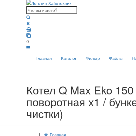
0
Главная
Каталог
Фильтр
Файлы
Н
Котел Q Max Eko 150 к
поворотная х1 / бунк
чистки)
Главная