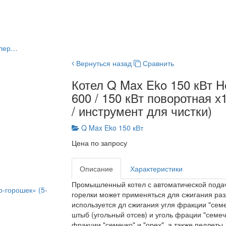
ллер…
Вернуться назад
Сравнить
Котел Q Max Eko 150 кВт He
600 / 150 кВт поворотная х1
/ инструмент для чистки)
Q Max Eko 150 кВт
Цена по запросу
Описание
Характеристики
Промышленный котел с автоматической подач
о-горошек» (5-
горелки может применяться для сжигания раз
используется дл сжигания угля фракции "семе
штыб (угольный отсев) и уголь фрации "семеч
фракции "семечко" и "орех", а также пеллеты.