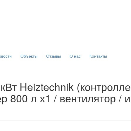
овости
Объекты
Отзывы
О нас
Контакты
Вт Heiztechnik (контроллер
ер 800 л х1 / вентилятор /