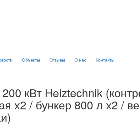
овости
Объекты
Отзывы
О нас
Контакты
200 кВт Heiztechnik (конт
ая х2 / бункер 800 л х2 / в
и)