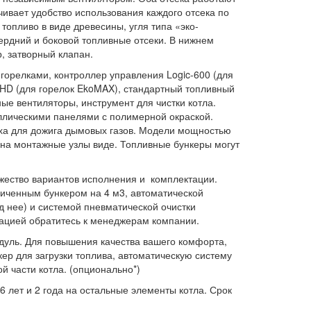
чивает удобство использования каждого отсека по
топливо в виде древесины, угля типа «эко-
пердний и боковой топливные отсеки. В нижнем
р, затворный клапан.
 горелками, контроллер управления Logic-600 (для
1HD (для горелок EkoMAX), стандартный топливный
ные вентиляторы, инструмент для чистки котла.
ллическими панелями с полимерной окраской.
ха для дожига дымовых газов. Модели мощностью
м на монтажные узлы виде. Топливные бункеры могут
.
ество вариантов исполнения и комплектации.
личенным бункером на 4 м3, автоматической
д нее) и системой пневматической очистки
ацией обратитесь к менеджерам компании.
уль. Для повышения качества вашего комфорта,
ер для загрузки топлива, автоматическую систему
й части котла. (опционально*)
6 лет и 2 года на остальные элементы котла. Срок