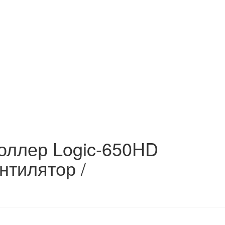
роллер Logic-650HD
ентилятор /