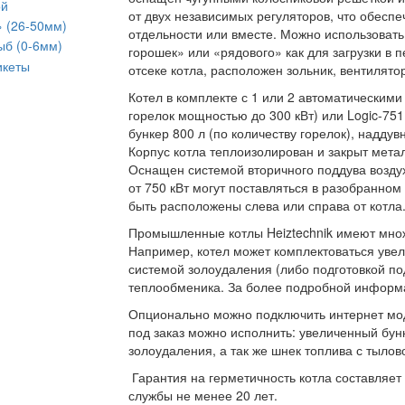
ой
от двух независимых регуляторов, что обеспе
» (26-50мм)
отдельности или вместе. Можно использовать 
ыб (0-6мм)
горошек» или «рядового» как для загрузки в 
икеты
отсеке котла, расположен зольник, вентилято
Котел в комплекте с 1 или 2 автоматическими
горелок мощностью до 300 кВт) или Logic-75
бункер 800 л (по количеству горелок), наддув
Корпус котла теплоизолирован и закрыт мета
Оснащен системой вторичного поддува возду
от 750 кВт могут поставляться в разобранно
быть расположены слева или справа от котла
Промышленные котлы Heiztechnik имеют множ
Например, котел может комплектоваться уве
системой золоудаления (либо подготовкой по
теплообменика. За более подробной информ
Опционально можно подключить интернет мод
под заказ можно исполнить: увеличенный бунк
золоудаления, а так же шнек топлива с тылово
Гарантия на герметичность котла составляет 
службы не менее 20 лет.