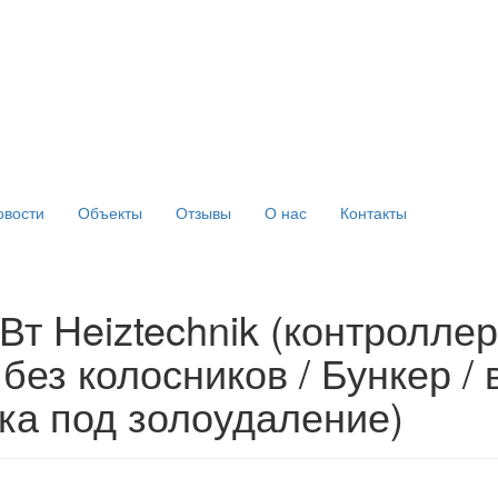
овости
Объекты
Отзывы
О нас
Контакты
Вт Heiztechnik (контроллер
без колосников / Бункер / 
вка под золоудаление)