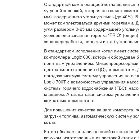
Стандартной комплектацией котла является г
чугунной коронкой, которая позволяет сжигат
мм) содержащего угольную пыль (до 40%). В 
может комплектоваться другими горелками. Д
угля размером 0-25 мм содержащего угольну
усовершенствованная горелка "TRIO" (опция)
зернопереработки, пеллеты и т.д.) устанавлив
В стандартном исполнении котел имеет сист
контроллера Logic 600, который оборудован
понятным управлением. Микропроцессорный 
центрального отопления (ЦО), термостатом. 
погодозависимую систему управления на осн
Logic 700Т с возможностью управления насо
системы горячего водоснабжения (ГВС), нас
клапаном. А так же такая система управлени
комнатных термостатов.
Для повышения качества вашего комфорта, по
загрузки топлива, автоматическую систему зо
котла.
Котел обладает теплоизоляцией выполненно
кожухом, изготовленным из листовой стали с