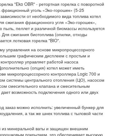
орелка "Eko OBR" - ретортная горелка с поворотной
ь фракционный уголь «Эко-горошек» (5-25
зависимости от необходимого вида топлива котел
ля сжигания фракционного угля «Эко-горошек»,
ю пыль, пеллет и различной биомассы используется
. Для сжигания биотоплива (опилки, отходы
ается лотковая горелка "BIO".
ему управления на основе микропроцессорного
 большим графическим дисплеем с простым и
контроллер управляет работой насоса
Дополнительно (опция) котел может иметь
ове микропроцессорного контроллера Logic 700 и
сом системы центрального отопления (ЦО), насосом
осом смесительного клапана и смесительным
я дает возможность подключения одного или двух
д заказ можно исполнить: увеличенный бункер для
лоудаления, а так же шнек топлива с тыловой части
й из минеральной ваты и защищен внешним
 порошковым покрытием, это обеспечивает высокую