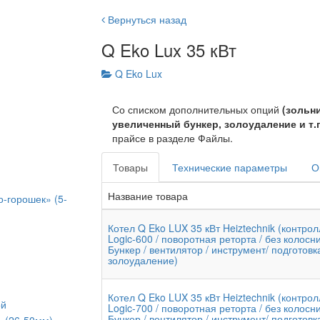
Вернуться назад
Q Eko Lux 35 кВт
Q Eko Lux
Со списком дополнительных опций
(зольн
увеличенный бункер, золоудаление и т.п
прайсе в разделе Файлы.
Товары
Технические параметры
О
Название товара
о-горошек» (5-
Котел Q Eko LUX 35 кВт Heiztechnik (контро
Logic-600 / поворотная реторта / без колосни
Бункер / вентилятор / инструмент/ подготовк
золоудаление)
Котел Q Eko LUX 35 кВт Heiztechnik (контро
ой
Logic-700 / поворотная реторта / без колосни
Бункер / вентилятор / инструмент/ подготовк
» (26-50мм)