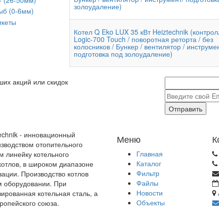
золоудаление)
ыб (0-6мм)
икеты
Котел Q Eko LUX 35 кВт Heiztechnik (контро
Logic-700 Touch / поворотная реторта / без
колосников / Бункер / вентилятор / инструмен
подготовка под золоудаление)
ших акций или скидок
Отправить
echnik - инновационный
Меню
К
зводством отопительного
Главная
м линейку котельного
Каталог
отлов, в широком диапазоне
Фильтр
зации. Производство котлов
Файлы
м оборудовании. При
Новости
зированная котельная сталь, а
Объекты
ропейского союза.