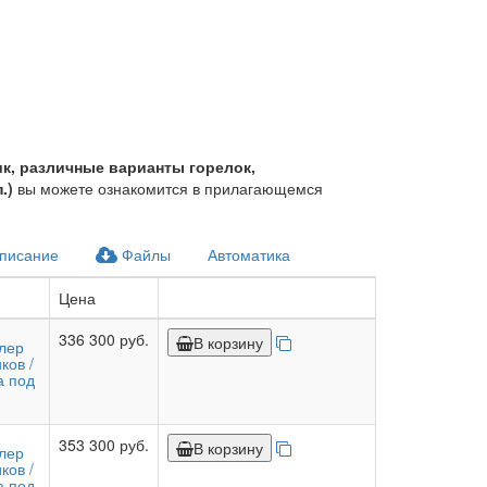
ик, различные варианты горелок,
.)
вы можете ознакомится в прилагающемся
писание
Файлы
Автоматика
Цена
336 300 руб.
В корзину
ллер
ков /
а под
353 300 руб.
В корзину
ллер
ков /
а под