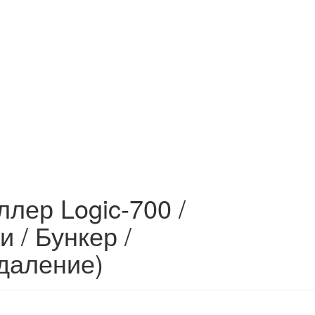
ллер Logic-700 /
 / Бункер /
удаление)