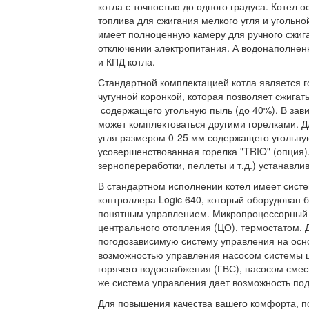
котла с точностью до одного градуса. Котел
топлива для сжигания мелкого угля и угольн
имеет полноценную камеру для ручного сжига
отключении электропитания. А водонаполне
и КПД котла.
Стандартной комплектацией котла является г
чугунной коронкой, которая позволяет сжигат
содержащего угольную пыль (до 40%). В зави
может комплектоваться другими горелками. Д
угля размером 0-25 мм содержащего угольну
усовершенствованная горелка "TRIO" (опция)
зернопереработки, пеллеты и т.д.) устанавлив
В стандартном исполнении котел имеет сист
контроллера Logic 640, который оборудован
понятным управлением. Микропроцессорный 
центрального отопления (ЦО), термостатом. 
погодозависимую систему управления на осно
возможностью управления насосом системы ц
горячего водоснабжения (ГВС), насосом смес
же система управления дает возможность под
Для повышения качества вашего комфорта, по