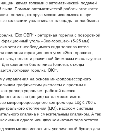
 оснащен двумя топками c автоматической подачей
ой пыли. Помимо автоматической работы этот котел
ния топлива, которую можно использовать при
нные колосники увеличивают площадь теплообмена
орелка "Eko OBR" - ретортная горелка с поворотной
ь фракционный уголь «Эко-горошек» (5-25 мм)
симости от необходимого вида топлива котел
ля сжигания фракционного угля «Эко-горошек»,
ю пыль, пеллет и различной биомассы используется
. Для сжигания биотоплива (опилки, отходы
ается лотковая горелка "BIO".
ему управления на основе микропроцессорного
 большим графическим дисплеем с простым и
контроллер управляет работой насоса
Дополнительно (опция) котел может иметь
ве микропроцессорного контроллера Logic 700 с
ентрального отопления (ЦО), насосом системы
ительного клапана и смесительным клапаном. А так
ключения одного или двух комнатных термостатов.
д заказ можно исполнить: увеличенный бункер для