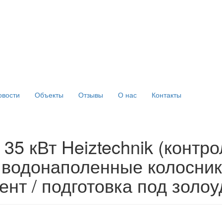
овости
Объекты
Отзывы
О нас
Контакты
35 кВт Heiztechnik (контро
 водонаполенные колосники
ент / подготовка под золо