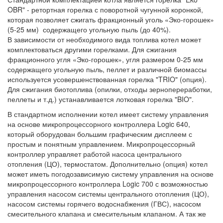
OBR" - ретортная горелка с поворотной чугунной коронкой,
которая позволяет сжигать фракционный уголь «Эко-горошек»
(5-25 мм) содержащего угольную пыль (до 40%).
В зависимости от необходимого вида топлива котел может
комплектоваться другими горелками. Для сжигания
фракционного угля «Эко-горошек», угля размером 0-25 мм
содержащего угольную пыль, пеллет и различной биомассы
используется усовершенствованная горелка "TRIO" (опция).
Для сжигания биотоплива (опилки, отходы зернопереработки,
пеллеты и т.д.) устанавливается лотковая горелка "BIO".
В стандартном исполнении котел имеет систему управления
на основе микропроцессорного контроллера Logic 640,
который оборудован большим графическим дисплеем с
простым и понятным управлением. Микропроцессорный
контроллер управляет работой насоса центрального
отопления (ЦО), термостатом. Дополнительно (опция) котел
может иметь погодозависимую систему управления на основе
микропроцессорного контроллера Logic 700 с возможностью
управления насосом системы центрального отопления (ЦО),
насосом системы горячего водоснабжения (ГВС), насосом
смесительного клапана и смесительным клапаном. А так же