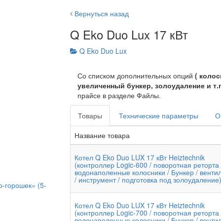
Вернуться назад
Q Eko Duo Lux 17 кВт
Q Eko Duo Lux
Со списком дополнительных опций
( коло
увеличенный бункер, золоудаление и т.п
прайсе в разделе Файлы.
Товары
Технические параметры
О
Название товара
Котел Q Eko Duo LUX 17 кВт Heiztechnik
(контроллер Logic-600 / поворотная реторта 
водонаполенные колосники / Бункер / венти
/ инструмент / подготовка под золоудаление
о-горошек» (5-
Котел Q Eko Duo LUX 17 кВт Heiztechnik
(контроллер Logic-700 / поворотная реторта 
водонаполенные колосники / Бункер / венти