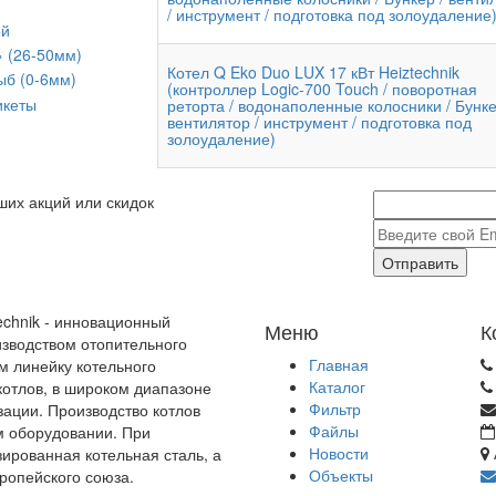
/ инструмент / подготовка под золоудаление
ой
» (26-50мм)
Котел Q Eko Duo LUX 17 кВт Heiztechnik
ыб (0-6мм)
(контроллер Logic-700 Touch / поворотная
икеты
реторта / водонаполенные колосники / Бунке
вентилятор / инструмент / подготовка под
золоудаление)
ших акций или скидок
Отправить
echnik - инновационный
Меню
К
зводством отопительного
Главная
м линейку котельного
Каталог
отлов, в широком диапазоне
Фильтр
зации. Производство котлов
Файлы
м оборудовании. При
Новости
зированная котельная сталь, а
Объекты
ропейского союза.