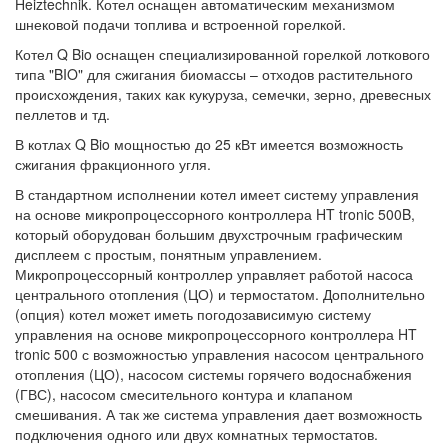
Heiztechnik. Котел оснащен автоматическим механизмом
шнековой подачи топлива и встроенной горелкой.
Котел Q Bio оснащен специализированной горелкой лоткового
типа "BIO" для сжигания биомассы – отходов растительного
происхождения, таких как кукуруза, семечки, зерно, древесных
пеллетов и тд.
В котлах Q Bio мощностью до 25 кВт имеется возможность
сжигания фракционного угля.
В стандартном исполнении котел имеет систему управления
на основе микропроцессорного контроллера HT tronic 500B,
который оборудован большим двухстрочным графическим
дисплеем с простым, понятным управлением.
Микропроцессорный контроллер управляет работой насоса
центрального отопления (ЦО) и термостатом. Дополнительно
(опция) котел может иметь погодозависимую систему
управления на основе микропроцессорного контроллера HT
tronic 500 с возможностью управления насосом центрального
отопления (ЦО), насосом системы горячего водоснабжения
(ГВС), насосом смесительного контура и клапаном
смешивания. А так же система управления дает возможность
подключения одного или двух комнатных термостатов.