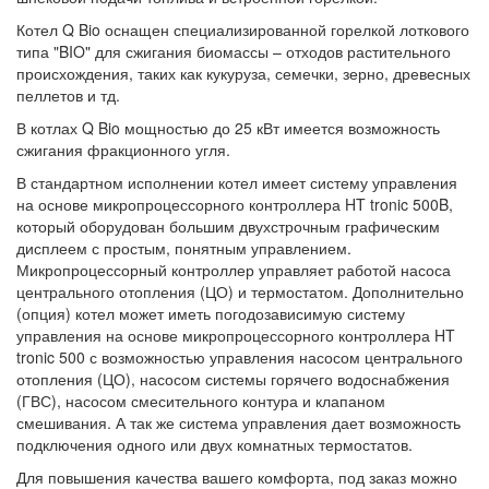
Котел Q Bio оснащен специализированной горелкой лоткового
типа "BIO" для сжигания биомассы – отходов растительного
происхождения, таких как кукуруза, семечки, зерно, древесных
пеллетов и тд.
В котлах Q Bio мощностью до 25 кВт имеется возможность
сжигания фракционного угля.
В стандартном исполнении котел имеет систему управления
на основе микропроцессорного контроллера HT tronic 500B,
который оборудован большим двухстрочным графическим
дисплеем с простым, понятным управлением.
Микропроцессорный контроллер управляет работой насоса
центрального отопления (ЦО) и термостатом. Дополнительно
(опция) котел может иметь погодозависимую систему
управления на основе микропроцессорного контроллера HT
tronic 500 с возможностью управления насосом центрального
отопления (ЦО), насосом системы горячего водоснабжения
(ГВС), насосом смесительного контура и клапаном
смешивания. А так же система управления дает возможность
подключения одного или двух комнатных термостатов.
Для повышения качества вашего комфорта, под заказ можно