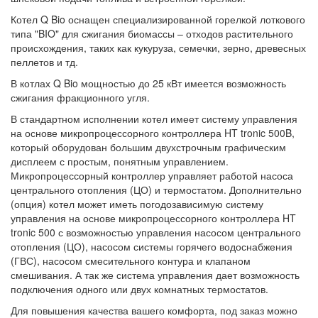
Котел Q Bio оснащен специализированной горелкой лоткового
типа "BIO" для сжигания биомассы – отходов растительного
происхождения, таких как кукуруза, семечки, зерно, древесных
пеллетов и тд.
В котлах Q Bio мощностью до 25 кВт имеется возможность
сжигания фракционного угля.
В стандартном исполнении котел имеет систему управления
на основе микропроцессорного контроллера HT tronic 500B,
который оборудован большим двухстрочным графическим
дисплеем с простым, понятным управлением.
Микропроцессорный контроллер управляет работой насоса
центрального отопления (ЦО) и термостатом. Дополнительно
(опция) котел может иметь погодозависимую систему
управления на основе микропроцессорного контроллера HT
tronic 500 с возможностью управления насосом центрального
отопления (ЦО), насосом системы горячего водоснабжения
(ГВС), насосом смесительного контура и клапаном
смешивания. А так же система управления дает возможность
подключения одного или двух комнатных термостатов.
Для повышения качества вашего комфорта, под заказ можно