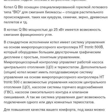
Котел Q Bio оснащен специализированной горелкой лоткового
типа "BIO" для сжигания биомассы – отходов растительного
происхождения, таких как кукуруза, семечки, зерно, древесных
пеллетов и тд.
В котлах Q Bio мощностью до 25 кВт имеется возможность
сжигания фракционного угля.
В стандартном исполнении котел имеет систему управления
на основе микропроцессорного контроллера HT tronic 500B,
который оборудован большим двухстрочным графическим
дисплеем с простым, понятным управлением.
Микропроцессорный контроллер управляет работой насоса
центрального отопления (ЦО) и термостатом. Дополнительно
(опция) котел может иметь погодозависимую систему
управления на основе микропроцессорного контроллера HT
tronic 500 с возможностью управления насосом центрального
отопления (ЦО), насосом системы горячего водоснабжения
(ГВС), насосом смесительного контура и клапаном
смешивания. А так же система управления дает возможность
подключения одного или двух комнатных термостатов.
Для повышения качества вашего комфорта, под заказ можно