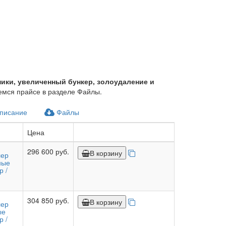
ники, увеличенный бункер, золоудаление и
мся прайсе в разделе Файлы.
писание
Файлы
Цена
296 600 руб.
В корзину
лер
ные
р /
304 850 руб.
В корзину
лер
ые
р /