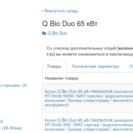
Вернуться назад
Q Bio Duo 65 кВт
Q Bio Duo
Со списком дополнительных опций
(колос
т.п.)
вы можете ознакомиться в прилагающе
Товары
Технические параметры
О
Название товара
о-горошек» (5-
Котел Q Bio Duo 65 кВт Heiztechnik (контрол
HT-tronic 500В / БИО горелка / водонаполен
колосники / Бункер слева/справа / вентилято
инструмент)
Котел Q Bio Duo 65 кВт Heiztechnik (контрол
ой
HT-tronic 500 / БИО горелка / водонаполенн
» (26-50мм)
колосники / Бункер слева/справа / вентилято