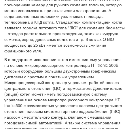
полноценную камеру для ручного сжигания топлива, которую
можно использовать при отключении электропитания. А
водонаполненные колосники увеличивают площадь
теплообмена и КПД котла. Стандартной комплектацией котла
является горелка лоткового типа "BIO" для сжигания биомассы
– отходов растительного происхождения, таких как кукуруза,
семечки, зерно, древесных пеллетов и тд. В котлах Q BIO
мощностью до 25 кВт имеется возможность сжигания
фракционного угля.
В стандартном исполнении котел имеет систему управления
на основе микропроцессорного контроллера HT tronic 500B,
который оборудован большим двухстрочным графическим
дисплеем с простым и понятным управлением.
Микропроцессорный контроллер управляет работой насоса
центрального отопления (ЦО) и термостатом. Дополнительно
(опция) котел может иметь погодозависимую систему
управления на основе микропроцессорного контроллера HT
tronic 500 с возможностью управления насосом центрального
отопления, насосом системы горячего водоснабжения (ГВС),
насосом смесительного контура, клапаном смешивания,
погодозависимой автоматикой. А так же система управления
дает возможность подключения одного или двух комнатных