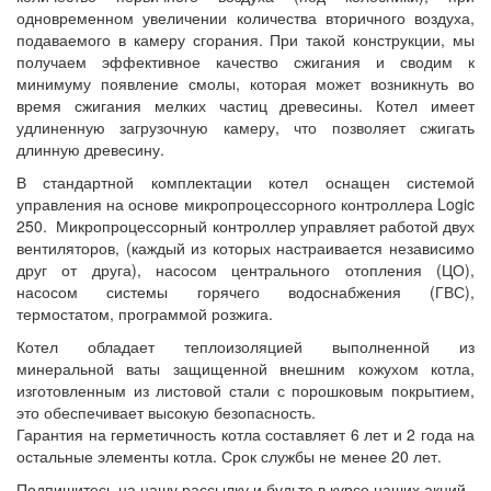
одновременном увеличении количества вторичного воздуха,
подаваемого в камеру сгорания. При такой конструкции, мы
получаем эффективное качество сжигания и сводим к
минимуму появление смолы, которая может возникнуть во
время сжигания мелких частиц древесины. Котел имеет
удлиненную загрузочную камеру, что позволяет сжигать
длинную древесину.
В стандартной комплектации котел оснащен системой
управления на основе микропроцессорного контроллера Logic
250. Микропроцессорный контроллер управляет работой двух
вентиляторов, (каждый из которых настраивается независимо
друг от друга), насосом центрального отопления (ЦО),
насосом системы горячего водоснабжения (ГВС),
термостатом, программой розжига.
Котел обладает теплоизоляцией выполненной из
минеральной ваты защищенной внешним кожухом котла,
изготовленным из листовой стали с порошковым покрытием,
это обеспечивает высокую безопасность.
Гарантия на герметичность котла составляет 6 лет и 2 года на
остальные элементы котла. Срок службы не менее 20 лет.
Подпишитесь на нашу рассылку и будьте в курсе наших акций