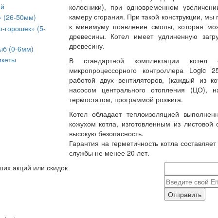
ой
колосники), при одновременном увеличени
камеру сгорания. При такой конструкции, мы
» (26-50мм)
к минимуму появление смолы, которая мож
о-горошек» (5-
древесины. Котел имеет удлиненную загр
древесину.
ыб (0-6мм)
икеты
В стандартной комплектации котел
микропроцессорного контроллера Logic 
работой двух вентиляторов, (каждый из ко
насосом центрального отопления (ЦО), н
термостатом, программой розжига.
Котел обладает теплоизоляцией выполне
кожухом котла, изготовленным из листовой
высокую безопасность.
Гарантия на герметичность котла составляет
службы не менее 20 лет.
ших акций или скидок
Отправить