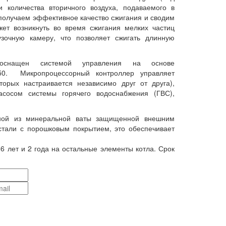
и количества вторичного воздуха, подаваемого в
 получаем эффективное качество сжигания и сводим
ет возникнуть во время сжигания мелких частиц
узочную камеру, что позволяет сжигать длинную
 оснащен системой управления на основе
250. Микропроцессорный контроллер управляет
торых настраивается независимо друг от друга),
асосом системы горячего водоснабжения (ГВС),
нной из минеральной ваты защищенной внешним
 стали с порошковым покрытием, это обеспечивает
 6 лет и 2 года на остальные элементы котла. Срок