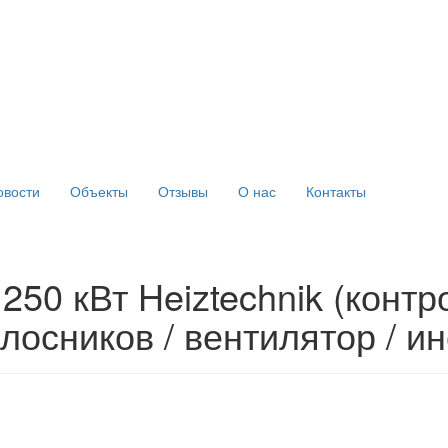
овости
Объекты
Отзывы
О нас
Контакты
250 кВт Heiztechnik (контр
лосников / вентилятор / и