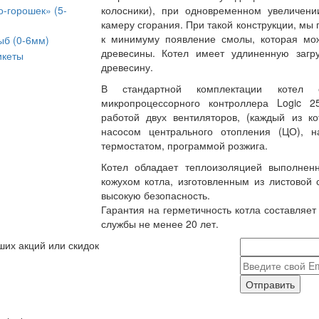
о-горошек» (5-
колосники), при одновременном увеличени
камеру сгорания. При такой конструкции, мы
к минимуму появление смолы, которая мож
ыб (0-6мм)
древесины. Котел имеет удлиненную загр
икеты
древесину.
В стандартной комплектации котел
микропроцессорного контроллера Logic 
работой двух вентиляторов, (каждый из ко
насосом центрального отопления (ЦО), н
термостатом, программой розжига.
Котел обладает теплоизоляцией выполне
кожухом котла, изготовленным из листовой
высокую безопасность.
Гарантия на герметичность котла составляет
службы не менее 20 лет.
ших акций или скидок
Отправить