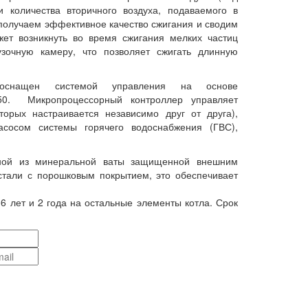
и количества вторичного воздуха, подаваемого в
 получаем эффективное качество сжигания и сводим
ет возникнуть во время сжигания мелких частиц
узочную камеру, что позволяет сжигать длинную
 оснащен системой управления на основе
250. Микропроцессорный контроллер управляет
торых настраивается независимо друг от друга),
асосом системы горячего водоснабжения (ГВС),
нной из минеральной ваты защищенной внешним
 стали с порошковым покрытием, это обеспечивает
 6 лет и 2 года на остальные элементы котла. Срок