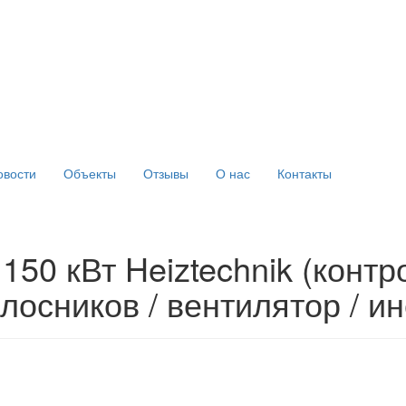
овости
Объекты
Отзывы
О нас
Контакты
150 кВт Heiztechnik (контр
лосников / вентилятор / и