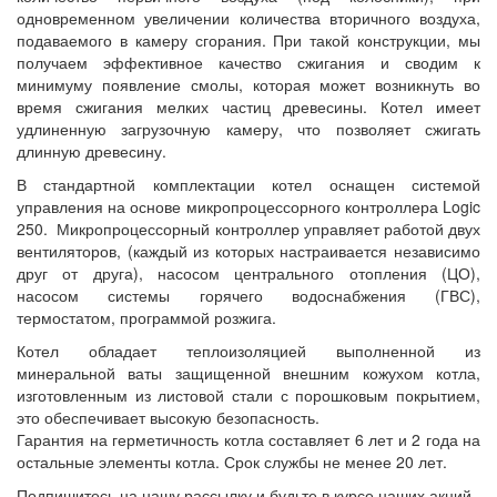
одновременном увеличении количества вторичного воздуха,
подаваемого в камеру сгорания. При такой конструкции, мы
получаем эффективное качество сжигания и сводим к
минимуму появление смолы, которая может возникнуть во
время сжигания мелких частиц древесины. Котел имеет
удлиненную загрузочную камеру, что позволяет сжигать
длинную древесину.
В стандартной комплектации котел оснащен системой
управления на основе микропроцессорного контроллера Logic
250. Микропроцессорный контроллер управляет работой двух
вентиляторов, (каждый из которых настраивается независимо
друг от друга), насосом центрального отопления (ЦО),
насосом системы горячего водоснабжения (ГВС),
термостатом, программой розжига.
Котел обладает теплоизоляцией выполненной из
минеральной ваты защищенной внешним кожухом котла,
изготовленным из листовой стали с порошковым покрытием,
это обеспечивает высокую безопасность.
Гарантия на герметичность котла составляет 6 лет и 2 года на
остальные элементы котла. Срок службы не менее 20 лет.
Подпишитесь на нашу рассылку и будьте в курсе наших акций